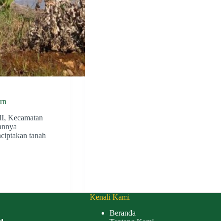
rn
II, Kecamatan
hannya
ciptakan tanah
Kenali Kami
Beranda