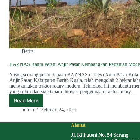
Berita
BAZNAS Bantu Petani Anjir Pasar Kembangkan Pertanian Mode
Yusni, seorang petani binaan BAZNAS di Desa Anjir Pasar Kota 
Anjir Pasar, Kabupaten Barito Kuala, telah mengolah 2 hektar la
menggunakan traktor rotary modern. Teknologi ini membantu men
yang subur dan siap tanam. Inovasi penggunaan traktor rotary…
Read More
BAZNAS
Bantu
admin
Februari 24, 2025
Petani
Anjir
Alamat
Pasar
Kembangkan
Jl. Ki Fatoni No. 54 Serang
Pertanian