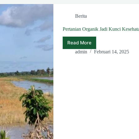
Berita
Pertanian Organik Jadi Kunci Keseha
Read More
Pertanian
Organik
admin
Februari 14, 2025
Jadi
Kunci
Kesehatan
Tanaman
dan
Lingkungan
di
Cimanggu