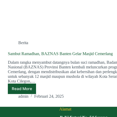
Berita
Sambut Ramadhan, BAZNAS Banten Gelar Masjid Cemerlang
Dalam rangka menyambut datangnya bulan suci ramadhan, Badan
Nasional (BAZNAS) Provinsi Banten kembali meluncurkan prog
Cemerlang, dengan mendistribusikan alat kebersihan dan perleng
untuk sebanyak 12 masjid maupun mushola di wilayah Kota Seran
Kota Cilegon,…
Read More
Sambut
Ramadhan,
admin
Februari 24, 2025
BAZNAS
Banten
Alamat
Gelar
Masjid