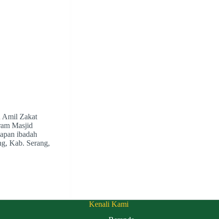
 Amil Zakat
ram Masjid
kapan ibadah
g, Kab. Serang,
Kenali Kami