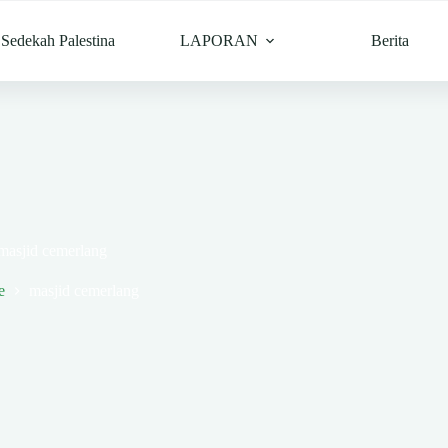
Sedekah Palestina
LAPORAN
Berita
masjid cemerlang
e
masjid cemerlang