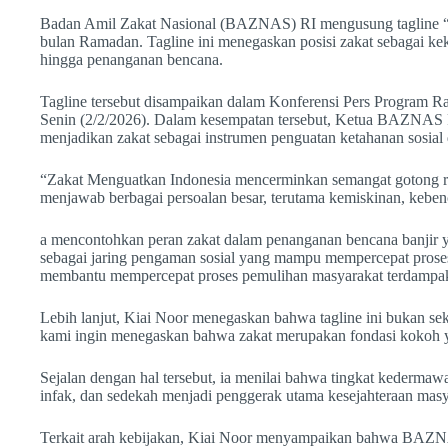
Badan Amil Zakat Nasional (BAZNAS) RI mengusung tagline “Z
bulan Ramadan. Tagline ini menegaskan posisi zakat sebagai kek
hingga penanganan bencana.
Tagline tersebut disampaikan dalam Konferensi Pers Progra
Senin (2/2/2026). Dalam kesempatan tersebut, Ketua BAZNAS R
menjadikan zakat sebagai instrumen penguatan ketahanan sosial
“Zakat Menguatkan Indonesia mencerminkan semangat gotong ro
menjawab berbagai persoalan besar, terutama kemiskinan, kebenc
a mencontohkan peran zakat dalam penanganan bencana banjir yan
sebagai jaring pengaman sosial yang mampu mempercepat proses 
membantu mempercepat proses pemulihan masyarakat terdampa
Lebih lanjut, Kiai Noor menegaskan bahwa tagline ini bukan sek
kami ingin menegaskan bahwa zakat merupakan fondasi kokoh ya
Sejalan dengan hal tersebut, ia menilai bahwa tingkat kederma
infak, dan sedekah menjadi penggerak utama kesejahteraan masyar
Terkait arah kebijakan, Kiai Noor menyampaikan bahwa BAZNAS