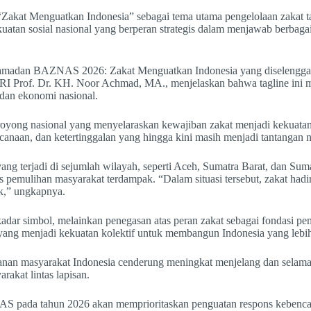
akat Menguatkan Indonesia” sebagai tema utama pengelolaan zakat 
uatan sosial nasional yang berperan strategis dalam menjawab berbagai
m Ramadan BAZNAS 2026: Zakat Menguatkan Indonesia yang diselengg
I Prof. Dr. KH. Noor Achmad, MA., menjelaskan bahwa tagline ini me
 dan ekonomi nasional.
yong nasional yang menyelaraskan kewajiban zakat menjadi kekuatan
anaan, dan ketertinggalan yang hingga kini masih menjadi tantangan na
g terjadi di sejumlah wilayah, seperti Aceh, Sumatra Barat, dan Suma
pemulihan masyarakat terdampak. “Dalam situasi tersebut, zakat hadir
k,” ungkapnya.
adar simbol, melainkan penegasan atas peran zakat sebagai fondasi pem
ng menjadi kekuatan kolektif untuk membangun Indonesia yang lebih 
wanan masyarakat Indonesia cenderung meningkat menjelang dan selama
akat lintas lapisan.
 pada tahun 2026 akan memprioritaskan penguatan respons kebencana