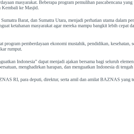
erdayaan masyarakat. Beberapa program pemulihan pascabencana yang te
 Kembali ke Masjid.
, Sumatra Barat, dan Sumatra Utara, menjadi perhatian utama dalam pe
enguat ketahanan masyarakat agar mereka mampu bangkit lebih cepat da
 program pemberdayaan ekonomi mustahik, pendidikan, kesehatan, se
akar rumput.
uatkan Indonesia” dapat menjadi ajakan bersama bagi seluruh elemen b
persatuan, menghadirkan harapan, dan menguatkan Indonesia di tengah
BAZNAS RI, para deputi, direktur, serta amil dan amilat BAZNAS yang 