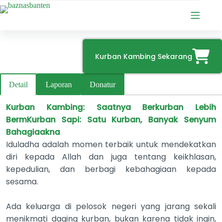
Skip
to
content
Kurban Kambing Sekarang
Detail
Laporan
Donatur
Kurban Kambing: Saatnya Berkurban Lebih
Berm
Kurban Sapi: Satu Kurban, Banyak Senyum
Bahagia
akna
Iduladha adalah momen terbaik untuk mendekatkan
diri kepada Allah dan juga tentang keikhlasan,
kepedulian, dan berbagi kebahagiaan kepada
sesama.
Ada keluarga di pelosok negeri yang jarang sekali
menikmati daging kurban, bukan karena tidak ingin,