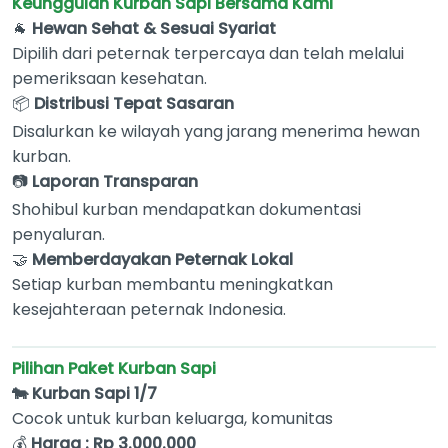
Keunggulan Kurban Sapi Bersama Kami
🐐
Hewan Sehat & Sesuai Syariat
Dipilih dari peternak terpercaya dan telah melalui
pemeriksaan kesehatan.
📦
Distribusi Tepat Sasaran
Disalurkan ke wilayah yang jarang menerima hewan
kurban.
📷
Laporan Transparan
Shohibul kurban mendapatkan dokumentasi
penyaluran.
🤝
Memberdayakan Peternak Lokal
Setiap kurban membantu meningkatkan
kesejahteraan peternak Indonesia.
Pilihan Paket Kurban Sapi
🐄 Kurban Sapi
1/7
Cocok untuk kurban keluarga, komunitas
💰
Harga : Rp 3.000.000