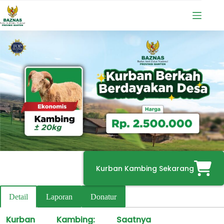
Skip
to
content
Kurban Kambing Sekarang
Detail
Laporan
Donatur
Kurban Kambing: Saatnya