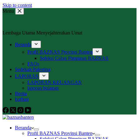
Skip to content
Menu
Lembaga Utama Menyejahterakan Umat
Beranda
Profil BAZNAS Provinsi Banten
Seleksi Calon Pimpinan BAZNAS
FAQs
Sedekah Palestina
LAPORAN
LAPORAN KEUANGAN
laporan bulanan
Berita
kurban
Beranda
Profil BAZNAS Provinsi Banten
Seleksi Calon Pimpinan BAZNAS