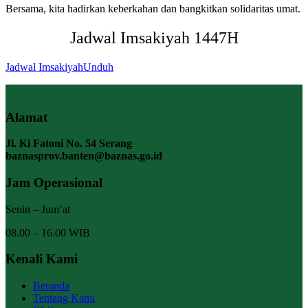
Bersama, kita hadirkan keberkahan dan bangkitkan solidaritas umat.
Jadwal Imsakiyah 1447H
Jadwal Imsakiyah
Unduh
Alamat
Jl. Ki Fatoni No. 54 Serang
baznasprov.banten@baznas.go.id
Jam Operasional
Senin – Jum’at
08.00 – 16.00 WIB
Kenali Kami
Beranda
Tentang Kami