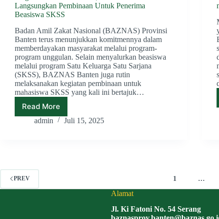
Langsungkan Pembinaan Untuk Penerima
Beasiswa SKSS
Badan Amil Zakat Nasional (BAZNAS) Provinsi
Banten terus menunjukkan komitmennya dalam
memberdayakan masyarakat melalui program-
program unggulan. Selain menyalurkan beasiswa
melalui program Satu Keluarga Satu Sarjana
(SKSS), BAZNAS Banten juga rutin
melaksanakan kegiatan pembinaan untuk
mahasiswa SKSS yang kali ini bertajuk…
Read More
Tingkatkan
Kualitas
admin
Juli 15, 2025
SDM,
BAZNAS
Banten
Langsungkan
Pembinaan
Untuk
1
…
PREV
Penerima
Alamat
Beasiswa
SKSS
Jl. Ki Fatoni No. 54 Serang
baznasprov.banten@baznas.go.i