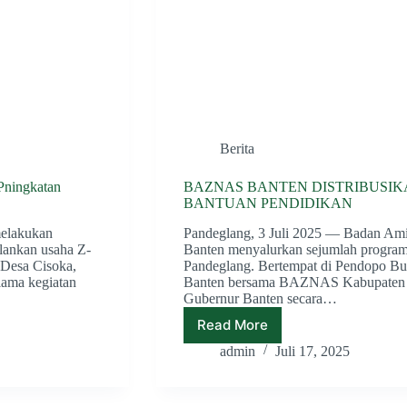
Berita
Pningkatan
BAZNAS BANTEN DISTRIBUSI
BANTUAN PENDIDIKAN
elakukan
Pandeglang, 3 Juli 2025 — Badan Am
lankan usaha Z-
Banten menyalurkan sejumlah program
 Desa Cisoka,
Pandeglang. Bertempat di Pendopo 
lama kegiatan
Banten bersama BAZNAS Kabupaten P
Gubernur Banten secara…
Read More
BAZNAS
BANTEN
admin
Juli 17, 2025
DISTRIBUSIKAN
RUMAH
LAYAK