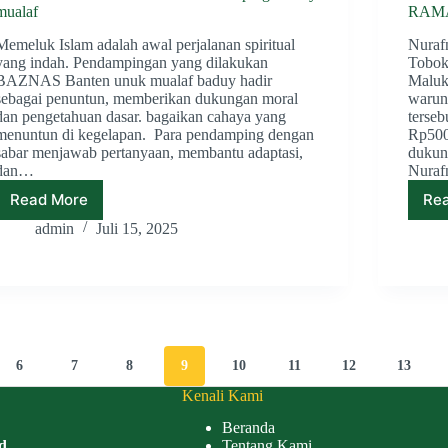
mualaf
RAM
Memeluk Islam adalah awal perjalanan spiritual
Nurafn
yang indah. Pendampingan yang dilakukan
Tobok
BAZNAS Banten unuk mualaf baduy hadir
Maluk
sebagai penuntun, memberikan dukungan moral
warun
dan pengetahuan dasar. bagaikan cahaya yang
terse
menuntun di kegelapan. Para pendamping dengan
Rp500
sabar menjawab pertanyaan, membantu adaptasi,
dukun
dan…
Nura
Read More
Re
BAZNAS
Banten
admin
Juli 15, 2025
terus
komitmen
dampingi
baduy
mualaf
6
7
8
9
10
11
12
13
Kenali Kami
Beranda
d
Tentang Kami