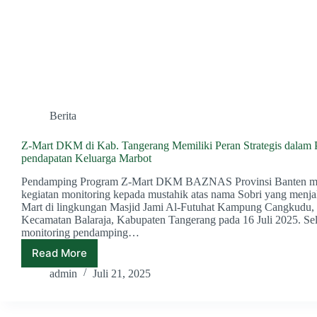
Berita
Z-Mart DKM di Kab. Tangerang Memiliki Peran Strategis dalam 
pendapatan Keluarga Marbot
Pendamping Program Z-Mart DKM BAZNAS Provinsi Banten m
kegiatan monitoring kepada mustahik atas nama Sobri yang menja
Mart di lingkungan Masjid Jami Al-Futuhat Kampung Cangkudu,
Kecamatan Balaraja, Kabupaten Tangerang pada 16 Juli 2025. Se
monitoring pendamping…
Read More
Z-
Mart
admin
Juli 21, 2025
DKM
di
Kab.