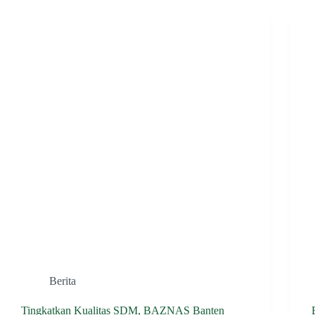
Tangerang
Memiliki
Peran
Strategis
dalam
Pningkatan
pendapatan
Keluarga
Marbot
Berita
Tingkatkan Kualitas SDM, BAZNAS Banten