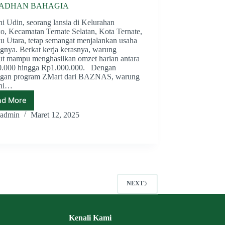
ADHAN BAHAGIA
i Udin, seorang lansia di Kelurahan
o, Kecamatan Ternate Selatan, Kota Ternate,
u Utara, tetap semangat menjalankan usaha
gnya. Berkat kerja kerasnya, warung
but mampu menghasilkan omzet harian antara
.000 hingga Rp1.000.000. Dengan
gan program ZMart dari BAZNAS, warung
fni…
ad More
BAZNAS
DISTRIBUSIKAN
admin
Maret 12, 2025
500
PAKET
RAMADHAN
BAHAGIA
NEXT
Kenali Kami