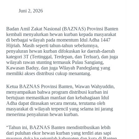
Juni 2, 2026
Badan Amil Zakat Nasional (BAZNAS) Provinsi Banten
kembali menyalurkan hewan kurban kepada masyarakat
di berbagai wilayah pada momentum Idul Adha 1447
Hijriah. Masih seperti tahun-tahun sebelumnya,
penyaluran hewan kurban difokuskan ke daerah-daerah
kategori 3T (Tertinggal, Terdepan, dan Terluar), dan juga
wilayah rawan stunting termasuk Pulau Sangiang,
Kawasan Baduy, dan juga Wilayah Pandeglang yang
memiliki akses distribusi cukup menantang.
Ketua BAZNAS Provinsi Banten, Wawan Wahyuddin,
menyampaikan bahwa program distribusi kurban ini
bertujuan memastikan manfaat dan kebahagiaan Idul
Adha dapat dirasakan secara merata, terutama oleh
masyarakat di wilayah terpencil yang selama ini jarang
menerima penyaluran hewan kurban.
“Tahun ini, BAZNAS Banten mendistribusikan lebih
dari puluhan ekor hewan kurban yang terdiri atas sapi
maupun doka ke sejumlah kabupaten dan kota di Banten,